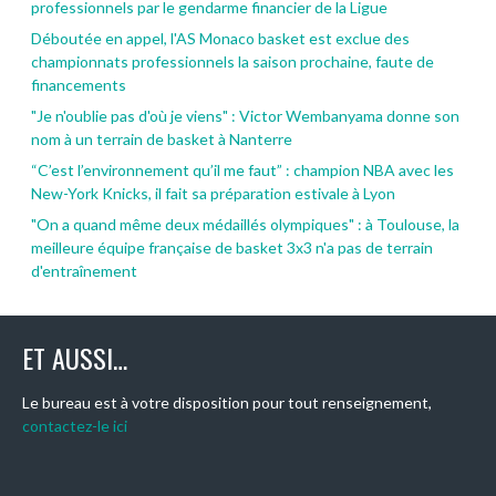
professionnels par le gendarme financier de la Ligue
Déboutée en appel, l'AS Monaco basket est exclue des
championnats professionnels la saison prochaine, faute de
financements
"Je n'oublie pas d'où je viens" : Victor Wembanyama donne son
nom à un terrain de basket à Nanterre
“C’est l’environnement qu’il me faut” : champion NBA avec les
New-York Knicks, il fait sa préparation estivale à Lyon
"On a quand même deux médaillés olympiques" : à Toulouse, la
meilleure équipe française de basket 3x3 n'a pas de terrain
d'entraînement
ET AUSSI…
Le bureau est à votre disposition pour tout renseignement,
contactez-le ici