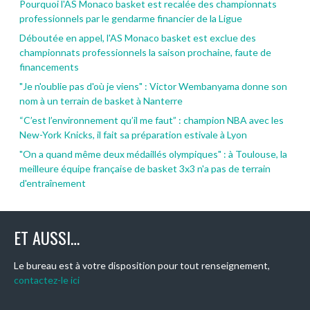
Pourquoi l'AS Monaco basket est recalée des championnats
professionnels par le gendarme financier de la Ligue
Déboutée en appel, l'AS Monaco basket est exclue des
championnats professionnels la saison prochaine, faute de
financements
"Je n'oublie pas d'où je viens" : Victor Wembanyama donne son
nom à un terrain de basket à Nanterre
“C’est l’environnement qu’il me faut” : champion NBA avec les
New-York Knicks, il fait sa préparation estivale à Lyon
"On a quand même deux médaillés olympiques" : à Toulouse, la
meilleure équipe française de basket 3x3 n'a pas de terrain
d'entraînement
ET AUSSI…
Le bureau est à votre disposition pour tout renseignement,
contactez-le ici