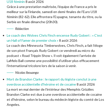
U18 féminin
8 août 2026
Grâce à une prestation maîtrisée, l'équipe de France a pris le
meilleur sur la Finlande, samedi en demi-finales de l'Euro U18
féminin (82-62). Elle affrontera l'Espagne, tenante du titre, ou la
Serbie en finale dimanche (20h30).
Rédaction
Le coach des Wolves Chris Finch encense Rudy Gobert : « C'est
un Hall of Famer de premier choix »
8 août 2026
Le coach des Minnesota Timberwolves, Chris Finch, a fait l'éloge
de son pivot Français Rudy Gobert ce vendredi au micro du
podcast « Road Trippin Show ». Il voit également l'arrivée de
LaMelo Ball comme une possibilité d'utiliser plus efficacement
l'international tricolore lors de la saison à venir.
Nicolas Ibouanga
Mort de Brandon Clarke : le rapport du légiste conclut à une
overdose accidentelle d'héroïne et de cocaïne
8 août 2026
La mort en mai dernier de l'intérieur des Memphis Grizzlies
Brandon Clarke est due à une overdose accidentelle de cocaïne
et d'héroïne, selon le bureau du médecin légiste du comté de Los
Angeles.