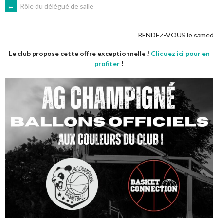
NAVIGATION
←
Rôle du délégué de salle
DES
RENDEZ-VOUS le samedi 5 septemb
Le club propose cette offre exceptionnelle !
Cliquez ici pour en
ARTICLES
profiter
!