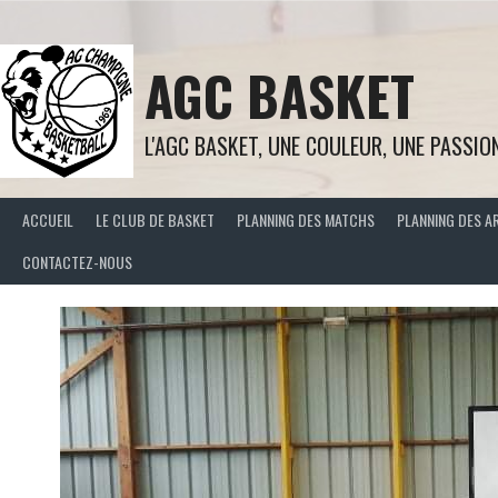
Aller
au
contenu
AGC BASKET
L'AGC BASKET, UNE COULEUR, UNE PASSIO
ACCUEIL
LE CLUB DE BASKET
PLANNING DES MATCHS
PLANNING DES A
CONTACTEZ-NOUS