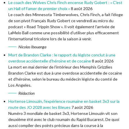
Le coach des Wolves Chris Finch encense Rudy Gobert : « C'est
un Hall of Famer de premier choix »
8 août 2026
Le coach des Minnesota Timberwolves, Chris Finch, a fait l'éloge
de son pivot Français Rudy Gobert ce vendredi au micro du
podcast « Road Trippin Show ». Il voit également l'arrivée de
LaMelo Ball comme une possibilité d'utiliser plus efficacement
l'international tricolore lors de la saison à venir.
Nicolas Ibouanga
Mort de Brandon Clarke : le rapport du légiste conclut à une
overdose accidentelle d'héroïne et de cocaïne
8 août 2026
La mort en mai dernier de l'intérieur des Memphis Grizzlies
Brandon Clarke est due à une overdose accidentelle de cocaïne
et d'héroïne, selon le bureau du médecin légiste du comté de
Los Angeles.
Rédaction
Hortense Limouzin, l'expérience roumaine en basket 3x3 sur la
route des JO 2028 avec les Bleues
7 août 2026
Numéro 3 mondiale de basket 3x3, Hortense Limouzin vit son
deuxième été avec le club roumain du Rapid Bucarest. De quoi
aussi compiler des points précieux dans la course à la