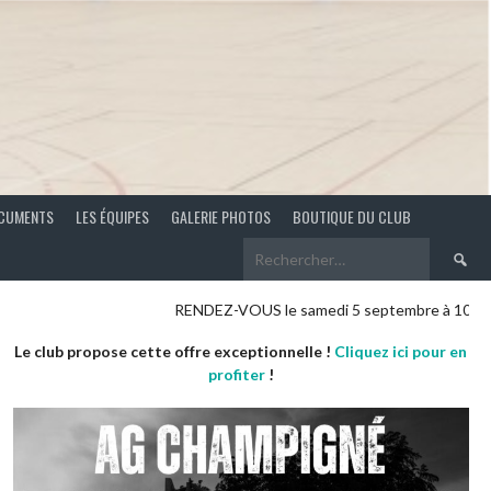
CUMENTS
LES ÉQUIPES
GALERIE PHOTOS
BOUTIQUE DU CLUB
Recherch
RENDEZ-VOUS le samedi 5 septembre à 10 heures pour notre M
Le club propose cette offre exceptionnelle !
Cliquez ici pour en
profiter
!