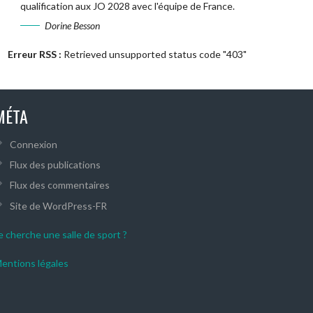
qualification aux JO 2028 avec l'équipe de France.
Dorine Besson
Erreur RSS :
Retrieved unsupported status code "403"
MÉTA
Connexion
Flux des publications
Flux des commentaires
Site de WordPress-FR
e cherche une salle de sport ?
entions légales