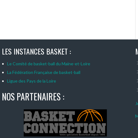
LES INSTANCES BASKET :
Le Comité de basket-ball du Maine-et-Loire
La Fédération Française de basket-ball
Ligue des Pays de la Loire
NOS PARTENAIRES :
J
M