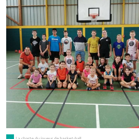
←
La charte du joueur de basket-ball