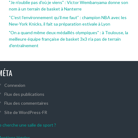
"Je n'oublie pas d'où je viens" : Victor Wembanyama donne son
nom à un terrain de basket à Nanterre
“C’est l’environnement qu’il me faut” : champion NBA avec les
New-York Knicks, il fait sa préparation estivale à Lyon
"On a quand même deux médaillés olympiques" : à Toulouse, la
meilleure équipe française de basket 3x3 n'a pas de terrain
d'entraînement
MÉTA
Connexion
Flux des publications
Flux des commentaires
Site de WordPress-FR
e cherche une salle de sport ?
entions légales