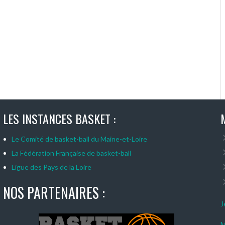
LES INSTANCES BASKET :
Le Comité de basket-ball du Maine-et-Loire
La Fédération Française de basket-ball
Ligue des Pays de la Loire
NOS PARTENAIRES :
J
M