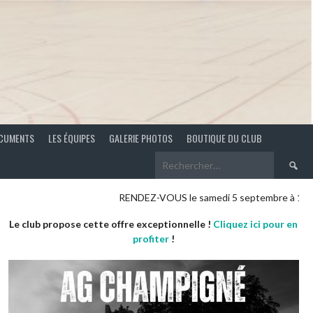
CUMENTS
LES ÉQUIPES
GALERIE PHOTOS
BOUTIQUE DU CLUB
Recherch
RENDEZ-VOUS le samedi 5 septembre à 10 heures pour n
Le club propose cette offre exceptionnelle !
Cliquez ici pour en
profiter
!