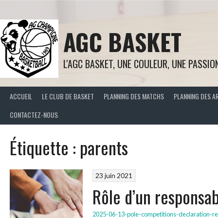
Aller
au
contenu
AGC BASKET
L'AGC BASKET, UNE COULEUR, UNE PASSIO
ACCUEIL
LE CLUB DE BASKET
PLANNING DES MATCHS
PLANNING DES A
CONTACTEZ-NOUS
Étiquette :
parents
23 juin 2021
Rôle d’un responsab
2025-06-13-pole-competitions-declaration-r