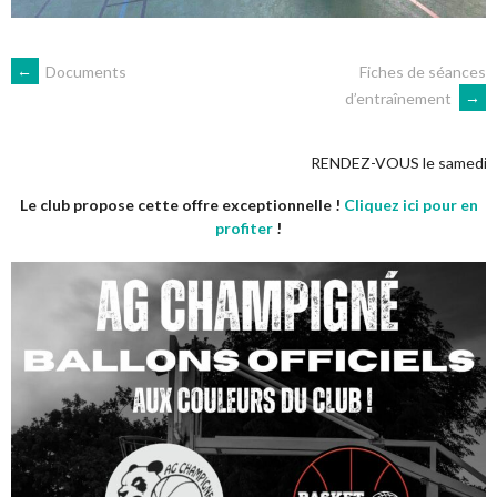
NAVIGATION
←
Documents
Fiches de séances
d’entraînement
→
DES
RENDEZ-VOUS le samedi 5 septembre à 10 
ARTICLES
Le club propose cette offre exceptionnelle !
Cliquez ici pour en
profiter
!